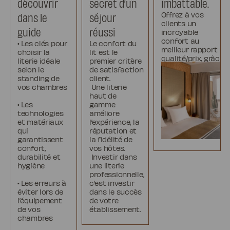
découvrir
secret d’un
imbattable.
dans le
séjour
Offrez à vos
clients un
guide
réussi
incroyable
confort au
• Les clés pour
Le confort du
meilleur rapport
choisir la
lit est le
qualité/prix, grâce
literie idéale
premier critère
à une gamme
selon le
de satisfaction
courte et un
standing de
client.
modèle industriel
vos chambres
Une literie
optimisé et
haut de
massifié.
• Les
gamme
technologies
améliore
Prendre rendez-
et matériaux
l’expérience, la
vous
qui
réputation et
garantissent
la fidélité de
confort,
vos hôtes.
durabilité et
Investir dans
hygiène
une literie
professionnelle,
• Les erreurs à
c’est investir
éviter lors de
dans le succès
l’équipement
de votre
de vos
établissement.
chambres