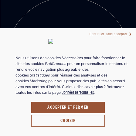
Continuer sans accepter ❯
Nous utilisons des cookies
Nécessaires
pour faire fonctionner le
site, des cookies
Préférences
pour en personnaliser le contenu et
rendre votre navigation plus agréable, des
cookies
Statistiques
pour réaliser des analyses et des
Vous avez un projet
cookies
Marketing
pour vous proposer des publicités en accord
professionnel ?
avec vos centres d’intérêt. Curieux d’en savoir plus ? Retrouvez
Données personnelles
toutes les infos sur la page
.
Avec nos experts Tediber Hospitality, bénéficiez
d'un suivi et de conseils personnalisés.
ACCEPTER ET FERMER
Contacter un expert
CHOISIR
Venez tester notre confort :
essayez nos produits au showroom situé au 20 Rue Sainte-Croix de la Bretonnerie,
à Paris.