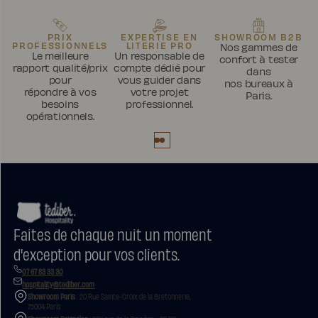
PRIX
EXPERTISE EN
SHOWROOM B2B
PROFESSIONNELS
LITERIE PRO
Nos gammes de
Le meilleure
Un responsable de
confort à tester
rapport qualité/prix
compte dédié pour
dans
pour
vous guider dans
nos bureaux à
répondre à vos
votre projet
Paris.
besoins
professionnel.
opérationnels.
Faites de chaque nuit un moment
d'exception pour vos clients.
07 67 83 33 30
hospitality@tediber.com
Showroom Paris
: 20 Rue Sainte-Croix de la Bretonnerie,
75004 Paris